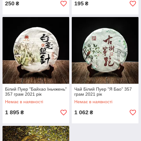
250
195
₴
₴
Білий Пуер "Байхао Іньчжень"
Чай Білий Пуер "Я Бао" 357
357 грам 2021 рік
грам 2021 рік
Немає в наявності
Немає в наявності
1 895
1 062
₴
₴