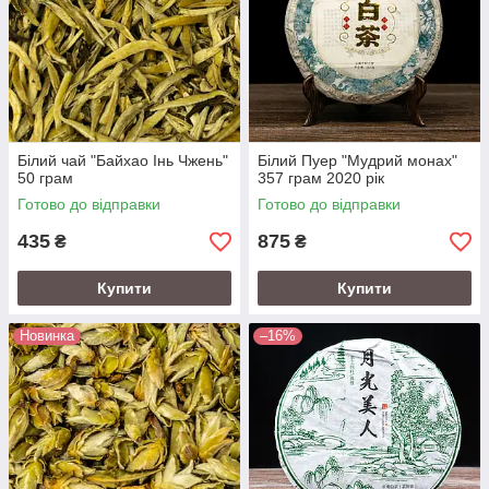
Білий чай "Байхао Інь Чжень"
Білий Пуер "Мудрий монах"
50 грам
357 грам 2020 рік
Готово до відправки
Готово до відправки
435
875
₴
₴
Купити
Купити
Новинка
–16%