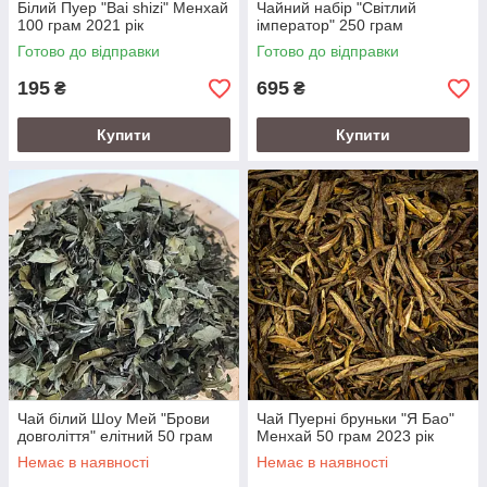
Білий Пуер "Bai shizi" Менхай
Чайний набір "Світлий
100 грам 2021 рік
імператор" 250 грам
Готово до відправки
Готово до відправки
195
695
₴
₴
Купити
Купити
Чай білий Шоу Мей "Брови
Чай Пуерні бруньки "Я Бао"
довголіття" елітний 50 грам
Менхай 50 грам 2023 рік
Немає в наявності
Немає в наявності