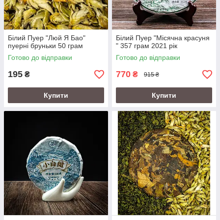
Білий Пуер "Люй Я Бао"
Білий Пуер "Місячна красуня
пуерні бруньки 50 грам
" 357 грам 2021 рік
Готово до відправки
Готово до відправки
195
770
₴
₴
915 ₴
Купити
Купити