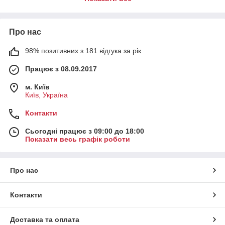
Приготування європейським методом (настоювання):
- 5-6 грамів на 500 мл води;
- температура заварювання 70-80°С;
Про нас
- настоювати 5-7 хвилин.
Приготування методом Гун Фу Ча (проливами):
98% позитивних з 181 відгука за рік
- 5-6 грамів на 100-200 мл води;
- температура заварювання 70-80°С;
Працює з 08.09.2017
- настоювати 15-30 секунд.
м. Київ
Підходить для будь-якого часу чаювання.
Київ, Україна
Контакти
Сьогодні працює з 09:00 до 18:00
Показати весь графік роботи
Про нас
Контакти
Доставка та оплата