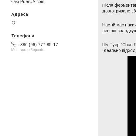
чаю PuerUA.com
Після ферментаці
довготривале зб
Київ, Україна
Настій має насич
легкою солодкув
Шу Пуер "Chun P
+380 (96) 777-85-17
Менеджер Вероніка
Ідеально підхо