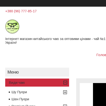
+380 (96) 777-85-17
Інтернет магазин китайського чаю за оптовими цінами - чай ​​№1
Україні!
Голо
Види чаю
Шу Пуери
Шен Пуери