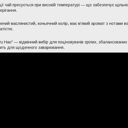
ї чай пресується при високій температурі — що забезпечує щільніст
ерігання.
ений маслянистий, коньячний колір, має м’який аромат з нотами во
атістю.
u Hao" — відмінний вибір для поціновувачів зрілих, збалансованих
дить для щоденного заварювання.