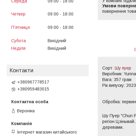
У компанії підкл
Середа
09:00
18:00
13:00
14:00
повернення това
Четвер
09:00
18:00
13:00
14:00
Пʼятниця
09:00
18:00
13:00
14:00
Субота
Вихідний
Неділя
Вихідний
Сорт:
Шу пуер
Контакти
Виробник: Yunna
Вага: 357 грам
+380967778517
Рік випуску: 2023
+380959483015
Обробка: первин
Вероніка
Шу Пуер "Chun P
регіон Цзіньмай
деревами.
Інтернет магазин китайського