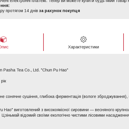
ючені електронні платежі. Тепер ви можете купити будь-який товар
ру протягом 14 днів
за рахунок покупця
Опис
Характеристики
n Pasha Tea Co., Ltd. "Chun Pu Hao"
 рік
не сонячне сушіння, глибока ферментація (вологе зброджування), 
u Hao" виготовлений з високоякісної сировини — весняного крупнол
. Цзіньмай відомий своїми екологічно чистими лісовими насадженн