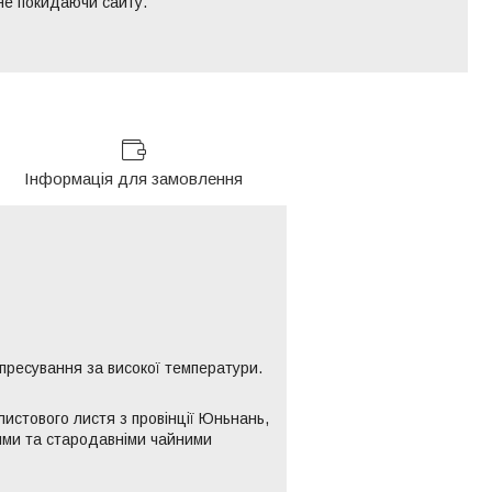
 не покидаючи сайту.
Інформація для замовлення
пресування за високої температури.
истового листя з провінції Юньнань,
ями та стародавніми чайними