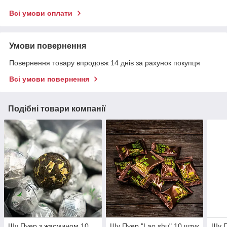
Всі умови оплати
Умови повернення
Повернення товару впродовж 14 днів за рахунок покупця
Всі умови повернення
Подібні товари компанії
Шу Пуер з жасмином 10
Шу Пуер "Lao shu" 10 штук
Шу П