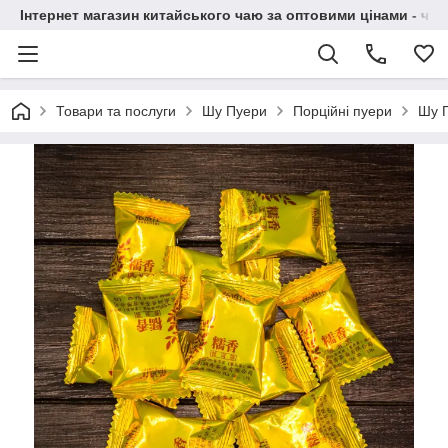
Інтернет магазин китайського чаю за оптовими цінами - чай ​
Товари та послуги
Шу Пуери
Порційні пуери
Шу П