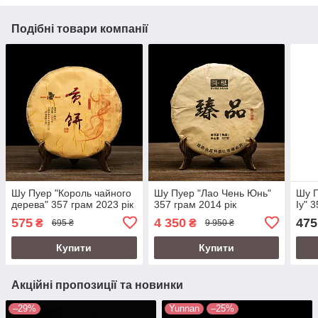
Подібні товари компанії
Шу Пуер "Король чайного
Шу Пуер "Лао Чень Юнь"
Шу П
дерева" 357 грам 2023 рік
357 грам 2014 рік
Іу" 
575
4 350
475
₴
₴
695 ₴
9 950 ₴
Купити
Купити
Акційні пропозиції та новинки
–29%
Yunnan
–25%