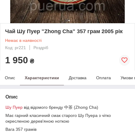
Чай Шу Пуер "Zhong Cha" 357 грам 2005 рік
Немає в наявності
Код: pr221
Роздріб
1 950
₴
Опис
Характеристики
Доставка
Оплата
Умови 
Опис
Шу Пуер
від відомого бренду 中茶 (Zhong Cha)
Має гарний класичний смак старого Шу Пуера з чітко
окресленою дерев'яною ноткою
Вага 357 грамів