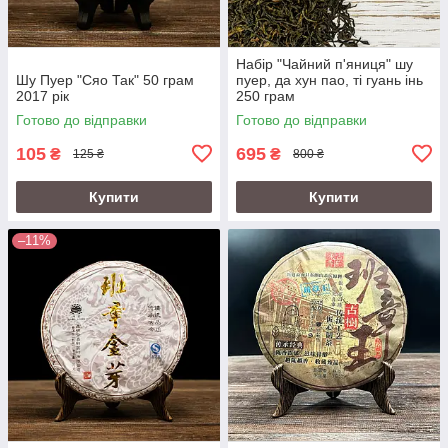
Набір "Чайний п'яниця" шу
Шу Пуер "Сяо Так" 50 грам
пуер, да хун пао, ті гуань інь
2017 рік
250 грам
Готово до відправки
Готово до відправки
105
695
₴
₴
125 ₴
800 ₴
Купити
Купити
–11%