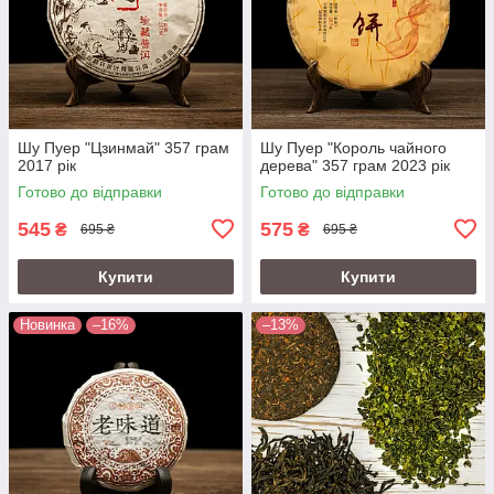
Шу Пуер "Цзинмай" 357 грам
Шу Пуер "Король чайного
2017 рік
дерева" 357 грам 2023 рік
Готово до відправки
Готово до відправки
545
575
₴
₴
695 ₴
695 ₴
Купити
Купити
Новинка
–16%
–13%