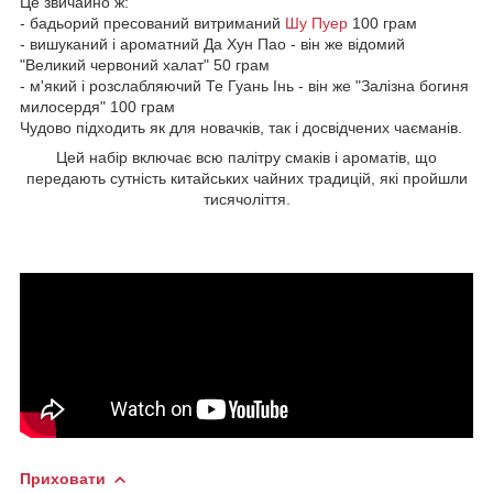
Це звичайно ж:
- бадьорий пресований витриманий
Шу Пуер
100 грам
- вишуканий і ароматний Да Хун Пао - він же відомий
"Великий червоний халат" 50 грам
- м'який і розслабляючий Те Гуань Інь - він же "Залізна богиня
милосердя" 100 грам
Чудово підходить як для новачків, так і досвідчених чаєманів.
Цей набір включає всю палітру смаків і ароматів, що
передають сутність китайських чайних традицій, які пройшли
тисячоліття.
Приховати