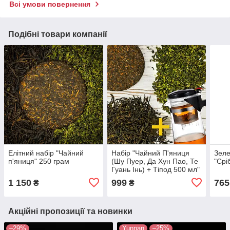
Всі умови повернення
Подібні товари компанії
Елітний набір "Чайний
Набір "Чайний П'яниця
Зеле
п'яниця" 250 грам
(Шу Пуер, Да Хун Пао, Те
"Срі
Гуань Інь) + Тіпод 500 мл"
1 150
999
765
₴
₴
Акційні пропозиції та новинки
–29%
Yunnan
–25%