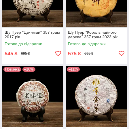
Шу Пуер "Цзинмай" 357 грам
Шу Пуер "Король чайного
2017 рік
дерева" 357 грам 2023 рік
Готово до відправки
Готово до відправки
545
575
₴
₴
695 ₴
695 ₴
Новинка
–16%
–11%