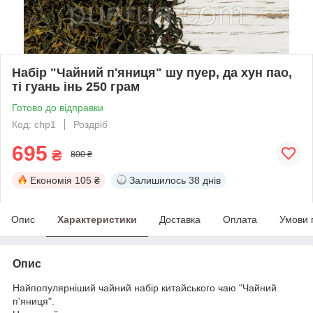
Набір "Чайний п'яниця" шу пуер, да хун пао,
ті гуань інь 250 грам
Готово до відправки
Код: chp1
Роздріб
695
₴
800 ₴
Економія
105 ₴
Залишилось
38 днів
Опис
Характеристики
Доставка
Оплата
Умови 
Опис
Найпопулярніший чайний набір китайського чаю "Чайний
п'яниця".