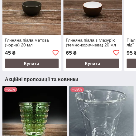
Глиняна піала матова
Глиняна піала з глазур'ю
Піал
(чорна) 20 мл
(темно-коричнева) 20 мл
лід"
45
65
95
₴
₴
Купити
Купити
Акційні пропозиції та новинки
–61%
–59%