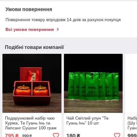
Умови повернення
Повернення товару впродовж 14 днів за рахунок покупця
Всі умови повернення
Подібні товари компанії
Подарунковий набір чаю
Чай Світлий улун "Те
Набі
Хурма, Те Гуань Інь та
Гуань Інь" 10 шт
(Шу 
Лапсанг Сушонг 100 грам
Гуан
795
180
999
₴
₴
990 ₴