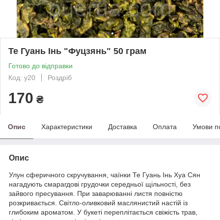
Те Гуань Інь "Фуцзянь" 50 грам
Готово до відправки
Код: y20
Роздріб
170
₴
Опис
Характеристики
Доставка
Оплата
Умови п
Опис
Улун сферичного скручування, чаїнки Те Гуань Інь Хуа Сян
нагадують смарагдові грудочки середньої щільності, без
зайвого пресування. При заварюванні листя повністю
розкривається. Світло-оливковий маслянистий настій із
глибоким ароматом. У букеті переплітається свіжість трав,