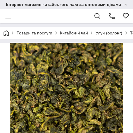
Інтернет магазин китайського чаю за оптовими цінами - чай ​
Товари та послуги
Китайский чай
Улун (оолонг)
Т