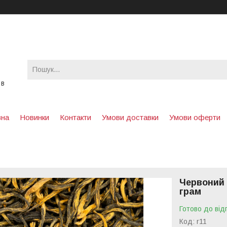
 в
вна
Новинки
Контакти
Умови доставки
Умови оферти
Червоний 
грам
Готово до від
Код:
r11