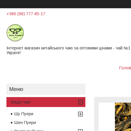
+380 (96) 777-85-17
Інтернет магазин китайського чаю за оптовими цінами - чай ​​№1
Україні!
Голо
Види чаю
Шу Пуери
Шен Пуери