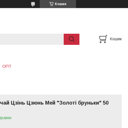
Кошик
Кошик
ОПТ
чай Цзінь Цзюнь Мей "Золоті бруньки" 50
правки