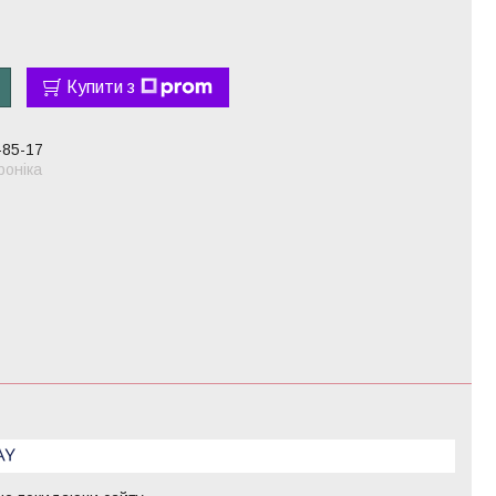
Купити з
-85-17
оніка