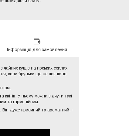
 не покидаючи сайту.
Інформація для замовлення
з чайних кущів на гірських схилах
ітня, коли бруньки ще не повністю
інком.
а квітів. У ньому можна відчути такі
ним та гармонійним.
 Він дуже приємний та ароматний, і