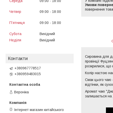
У компанії підкл
Середа
09:00
18:00
13:00
14:00
повернення това
Четвер
09:00
18:00
13:00
14:00
Пʼятниця
09:00
18:00
13:00
14:00
Субота
Вихідний
Неділя
Вихідний
Сировина для дан
Контакти
провінції Фуцзян
розкрилися, що 
+380967778517
Колір настою на
+380959483015
Смак цього чаю -
відтінки, як сух
Аромат чаю "Джи
Вероніка
залишається на 
Інтернет магазин китайського