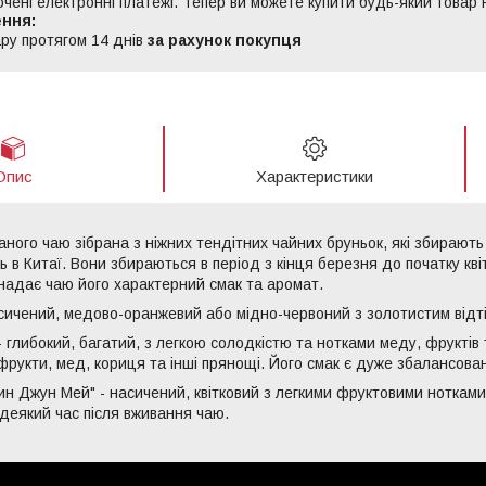
ючені електронні платежі. Тепер ви можете купити будь-який товар
ру протягом 14 днів
за рахунок покупця
Опис
Характеристики
ого чаю зібрана з ніжних тендітних чайних бруньок, які збирають 
ь в Китаї. Вони збираються в період з кінця березня до початку кв
надає чаю його характерний смак та аромат.
сичений, медово-оранжевий або мідно-червоний з золотистим відт
 глибокий, багатий, з легкою солодкістю та нотками меду, фруктів т
офрукти, мед, кориця та інші прянощі. Його смак є дуже збалансова
н Джун Мей" - насичений, квітковий з легкими фруктовими нотками.
деякий час після вживання чаю.