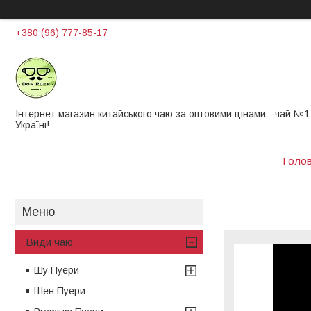
+380 (96) 777-85-17
Інтернет магазин китайського чаю за оптовими цінами - чай ​​№1
Україні!
Голо
Види чаю
Шу Пуери
Шен Пуери