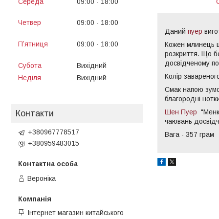
Середа
09:00
18:00
13:00
14:00
Четвер
09:00
18:00
Даний
пуер
виго
13:00
14:00
Пʼятниця
09:00
18:00
Кожен млинець ц
13:00
14:00
розкриття. Що б
досвідченому по
Субота
Вихідний
Колір завареног
Неділя
Вихідний
Смак напою зумо
благородні нотк
Шен Пуер
"Менку
Контакти
чаювань досвідч
+380967778517
Вага - 357 грам
+380959483015
Вероніка
Інтернет магазин китайського