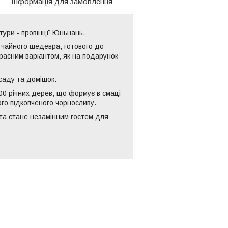
Інформація для замовлення
тури - провінції Юньнань.
 чайного шедевра, готового до
расним варіантом, як на подарунок
осаду та домішок.
00 річних дерев, що формує в смаці
ого підкопченого чорносливу.
та стане незамінним гостем для