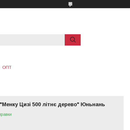
ОПТ
"Менку Цизі 500 літнє дерево" Юньнань
правки