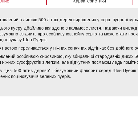
Опис
Характеристики
товлений з листків 500 літніх дерев вирощених у серці пуерної куль
ього пуеру дбайливо вкладено в пальмове листя, надаючи вигляд
езумовно свідчить про особливу ювілейну серію та може стати прек
ціновувачу Шен Пуерів.
о настою переливається у ніжних сонячних відтінках без дрібного 
влений особливою сировиною, яку збирали зі стародавніх диких 5
и ніжних сухофруктів з легким, але відчутним посмаком ледь помітн
 Цизі 500 літнє дерево" - безумовний фаворит серед Шен Пуерів 
ених поціновувачів зелених пуерів.