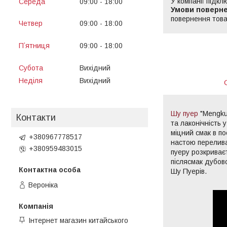
У компанії підкл
Середа
09:00
18:00
13:00
14:00
повернення това
Четвер
09:00
18:00
13:00
14:00
Пʼятниця
09:00
18:00
13:00
14:00
Субота
Вихідний
Неділя
Вихідний
Шу пуер
"Mengku 
Контакти
та лаконічність 
міцний смак в п
+380967778517
настою перелива
+380959483015
пуеру розкриває
післясмак дубово
Шу Пуерів.
Вероніка
Інтернет магазин китайського