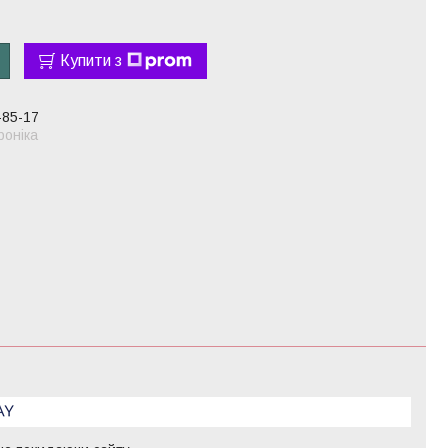
Купити з
-85-17
оніка