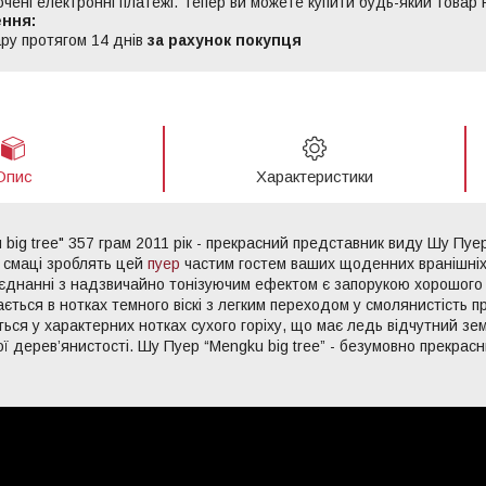
ючені електронні платежі. Тепер ви можете купити будь-який товар
ру протягом 14 днів
за рахунок покупця
Опис
Характеристики
big tree" 357 грам 2011 рік - прекрасний представник виду Шу Пуер
у смаці зроблять цей
пуер
частим гостем ваших щоденних вранішніх
оєднанні з надзвичайно тонізуючим ефектом є запорукою хорошого 
ється в нотках темного віскі з легким переходом у смолянистість 
ться у характерних нотках сухого горіху, що має ледь відчутний зе
ї дерев’янистості. Шу Пуер “Mengku big tree” - безумовно прекрасн