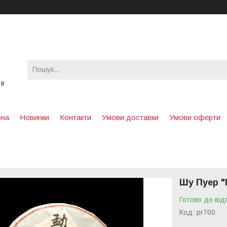
 в
вна
Новинки
Контакти
Умови доставки
Умови оферти
Шу Пуер "M
Готово до від
Код:
pr700