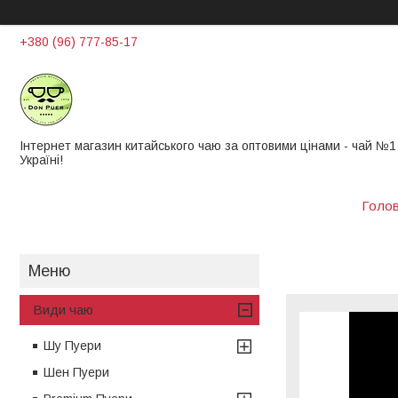
+380 (96) 777-85-17
Інтернет магазин китайського чаю за оптовими цінами - чай ​​№1
Україні!
Голо
Види чаю
Шу Пуери
Шен Пуери