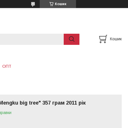
Кошик
Кошик
ОПТ
engku big tree" 357 грам 2011 рік
правки