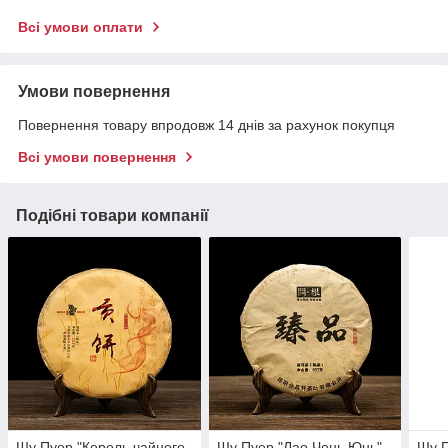
Всі умови оплати
Умови повернення
Повернення товару впродовж 14 днів за рахунок покупця
Всі умови повернення
Подібні товари компанії
Шу Пуер "Король чайного
Шу Пуер "Лао Чень Юнь"
Шу П