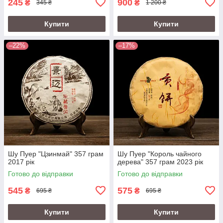
245
900
₴
₴
345 ₴
1 200 ₴
Купити
Купити
–22%
–17%
Шу Пуер "Цзинмай" 357 грам
Шу Пуер "Король чайного
2017 рік
дерева" 357 грам 2023 рік
Готово до відправки
Готово до відправки
545
575
₴
₴
695 ₴
695 ₴
Купити
Купити