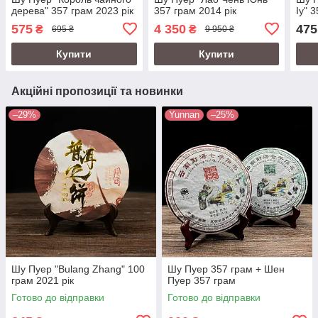
дерева" 357 грам 2023 рік
357 грам 2014 рік
Іу" 
575
4 350
475
₴
₴
695 ₴
9 950 ₴
Купити
Купити
Акційні пропозиції та новинки
–29%
Yunnan
–25%
Шу Пуер "Bulang Zhang" 100
Шу Пуер 357 грам + Шен
грам 2021 рік
Пуер 357 грам
Готово до відправки
Готово до відправки