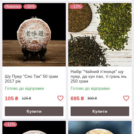
Новинка
–16%
–13%
Набір "Чайний п'яниця" шу
Шу Пуер "Сяо Так" 50 грам
пуер, да хун пао, ті гуань інь
2017 рік
250 грам
Готово до відправки
Готово до відправки
105
695
₴
₴
125 ₴
800 ₴
Купити
Купити
–11%