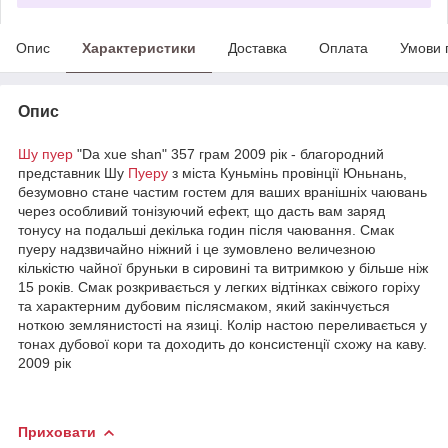
Опис
Характеристики
Доставка
Оплата
Умови 
Опис
Шу пуер
"Da xue shan" 357 грам 2009 рік - благородний
представник Шу
Пуеру
з міста Куньмінь провінції Юньнань,
безумовно стане частим гостем для ваших вранішніх чаювань
через особливий тонізуючий ефект, що дасть вам заряд
тонусу на подальші декілька годин після чаювання. Смак
пуеру надзвичайно ніжний і це зумовлено величезною
кількістю чайної бруньки в сировині та витримкою у більше ніж
15 років. Смак розкривається у легких відтінках свіжого горіху
та характерним дубовим післясмаком, який закінчується
ноткою землянистості на язиці. Колір настою переливається у
тонах дубової кори та доходить до консистенції схожу на каву.
2009 рік
Приховати