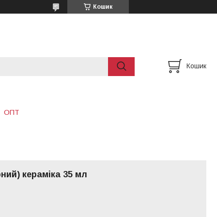
Кошик
Кошик
ОПТ
рний) кераміка 35 мл