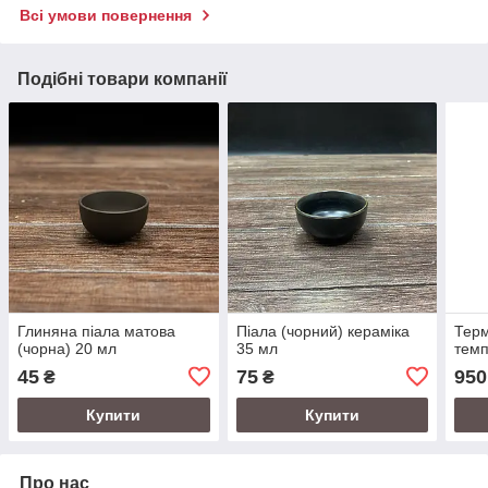
Всі умови повернення
Подібні товари компанії
Глиняна піала матова
Піала (чорний) кераміка
Терм
(чорна) 20 мл
35 мл
темп
45
75
950
₴
₴
Купити
Купити
Про нас