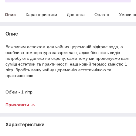
Опис
Характеристики
Доставка
Оплата
Умови п
Опис
Важливим аспектом для чайних церемоній відіграє вода, а
особливо температура заварки чаю, адже більшість видів
потребують далеко не окропу, саме тому ми пропонуємо вам
суміш естетики та практичності, наш новий термос ємністю 1
літр. Зробіть вашу чайну церемонію естетичнішою та
практичнішою.
Об'єм - 1 літр
Приховати
Характеристики