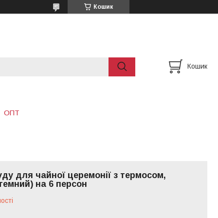
Кошик
Кошик
ОПТ
уду для чайної церемонії з термосом,
(темний) на 6 персон
ості