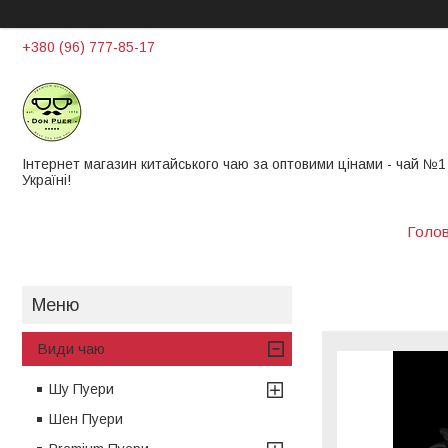
+380 (96) 777-85-17
Інтернет магазин китайського чаю за оптовими цінами - чай ​​№1
Україні!
Голо
Види чаю
Шу Пуери
Шен Пуери