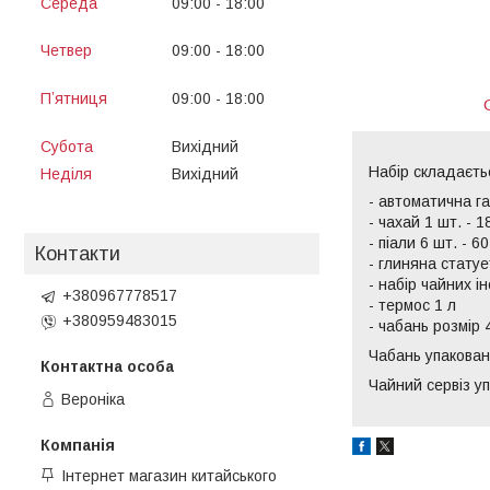
Середа
09:00
18:00
13:00
14:00
Четвер
09:00
18:00
13:00
14:00
Пʼятниця
09:00
18:00
13:00
14:00
Субота
Вихідний
Набір складаєть
Неділя
Вихідний
- автоматична га
- чахай 1 шт. - 1
- піали 6 шт. - 6
Контакти
- глиняна статуе
- набір чайних і
+380967778517
- термос 1 л
+380959483015
- чабань розмір 
Чабань упакован
Чайний сервіз уп
Вероніка
Інтернет магазин китайського