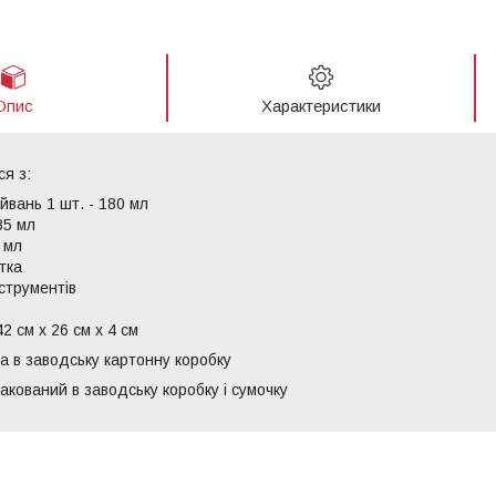
Опис
Характеристики
ся з:
йвань 1 шт. - 180 мл
85 мл
0 мл
тка
нструментів
42 см х 26 см х 4 см
а в заводську картонну коробку
акований в заводську коробку і сумочку