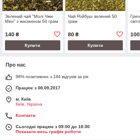
Зелений чай "Молі Чжи
Чай Ройбуш зелений 50
Греч
Мeн" з жасмином 50 грам
грам
світ
140
80
100
₴
₴
Купити
Купити
Про нас
98% позитивних з 184 відгуків за рік
Працює з 08.09.2017
м. Київ
Київ, Україна
Контакти
Сьогодні працює з 09:00 до 18:00
Показати весь графік роботи