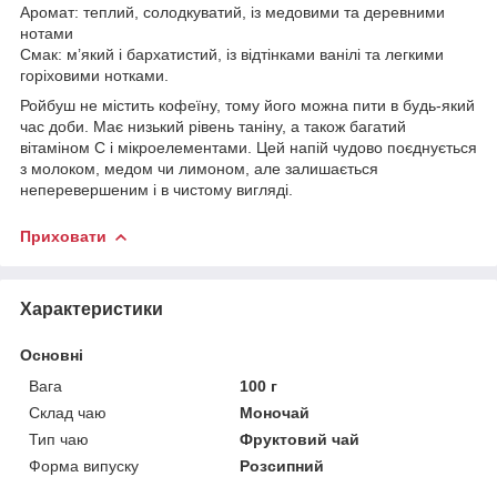
Аромат: теплий, солодкуватий, із медовими та деревними
нотами
Смак: м’який і бархатистий, із відтінками ванілі та легкими
горіховими нотками.
Ройбуш не містить кофеїну, тому його можна пити в будь-який
час доби. Має низький рівень таніну, а також багатий
вітаміном С і мікроелементами. Цей напій чудово поєднується
з молоком, медом чи лимоном, але залишається
неперевершеним і в чистому вигляді.
Приховати
Характеристики
Основні
Вага
100 г
Склад чаю
Моночай
Тип чаю
Фруктовий чай
Форма випуску
Розсипний