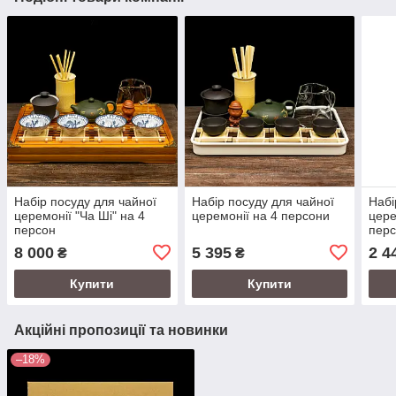
Набір посуду для чайної
Набір посуду для чайної
Набі
церемонії "Ча Ші" на 4
церемонії на 4 персони
цере
персон
пер
8 000
5 395
2 4
₴
₴
Купити
Купити
Акційні пропозиції та новинки
–18%