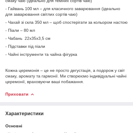
смаку чаю (ідеально для темних сортів чаю)
- Гайвань 100 мл – для класичного заварювання (ідеально
для заварювання світлих сортів чаю)
- Чахай зі скла 350 мл – щоб спостерігати за кольором настою
- Піали – 80 мл
- Чабань 22х35х3,5 см
- Підставки під піали
- Чайні інструменти та чайна фігурка
Кожна церемонія – це не просто дегустація, а подорож у світ
смаку, аромату та гармонії. Ми створюємо індивідуальні чайні
церемонії, враховуючи ваші побажання.
Приховати
Характеристики
Основні