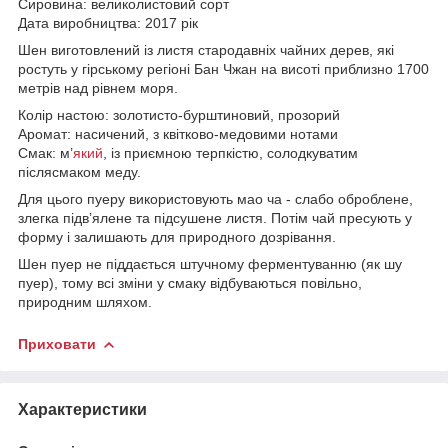
Сировина: великолистовий сорт
Дата виробництва: 2017 рік
Шен виготовлений із листя стародавніх чайних дерев, які
ростуть у гірському регіоні Бан Чжан на висоті приблизно 1700
метрів над рівнем моря.
Колір настою: золотисто-бурштиновий, прозорий
Аромат: насичений, з квітково-медовими нотами
Смак: м’
який
, із приємною терпкістю, солодкуватим
післясмаком меду.
Для цього пуеру використовують мао ча - слабо оброблене,
злегка підв’ялене та підсушене листя. Потім чай пресують у
форму і залишають для природного дозрівання.
Шен пуер не піддається штучному ферментуванню (як шу
пуер), тому всі зміни у смаку відбуваються повільно,
природним шляхом.
Приховати
Характеристики