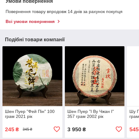
Умови повернення
Повернення товару впродовж 14 днів за рахунок покупця
Всі умови повернення
Подібні товари компанії
Шен Пуер "Фей Пін" 100
Шен Пуер "І Ву Чжан І"
Шу П
грам 2021 рік
357 грам 2002 рік
грам
245
3 950
545
₴
₴
345 ₴