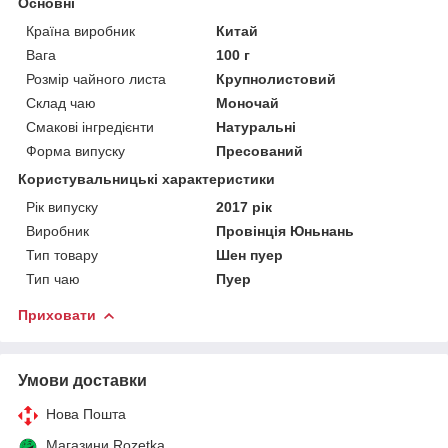
Основні
Країна виробник
Китай
Вага
100 г
Розмір чайного листа
Крупнолистовий
Склад чаю
Моночай
Смакові інгредієнти
Натуральні
Форма випуску
Пресований
Користувальницькі характеристики
Рік випуску
2017 рік
Виробник
Провінція Юньнань
Тип товару
Шен пуер
Тип чаю
Пуер
Приховати
Умови доставки
Нова Пошта
Магазини Rozetka