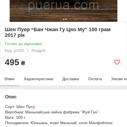
Шен Пуер “Бан Чжан Гу Цяо Му" 100 грам
2017 рік
Готово до відправки
Код: pr335
Роздріб
495
₴
Опис
Характеристики
Доставка
Оплата
Умови п
Опис
Сорт: Шен Пу
ер
Виробник: Меньхайська чайна фабрика “Жуй Гун”
Вага: 100 г
Походження: Юньнань, повіт Меньхай, село Манфейлонг