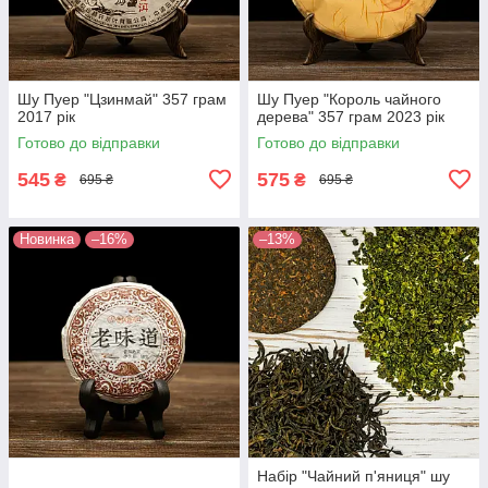
Шу Пуер "Цзинмай" 357 грам
Шу Пуер "Король чайного
2017 рік
дерева" 357 грам 2023 рік
Готово до відправки
Готово до відправки
545
575
₴
₴
695 ₴
695 ₴
Новинка
–16%
–13%
Набір "Чайний п'яниця" шу