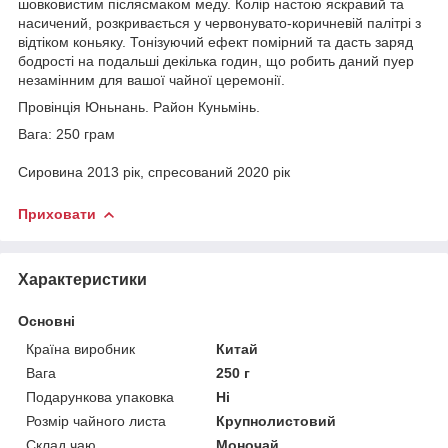
шовковистим післясмаком меду. Колір настою яскравий та
насичений, розкривається у червонувато-коричневій палітрі з
відтіком коньяку. Тонізуючий ефект помірний та дасть заряд
бодрості на подальші декілька годин, що робить даний пуер
незамінним для вашої чайної церемонії.
Провінція Юньнань. Район Куньмінь.
Вага: 250 грам
Сировина 2013 рік, спресований 2020 рік
Приховати
Характеристики
Основні
Країна виробник
Китай
Вага
250 г
Подарункова упаковка
Ні
Розмір чайного листа
Крупнолистовий
Склад чаю
Моночай