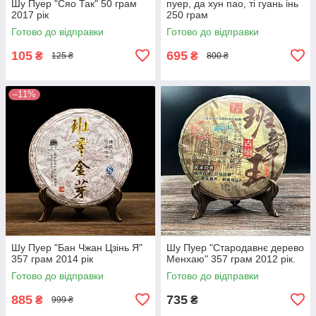
Шу Пуер "Сяо Так" 50 грам
пуер, да хун пао, ті гуань інь
2017 рік
250 грам
Готово до відправки
Готово до відправки
105
695
₴
₴
125 ₴
800 ₴
–11%
Шу Пуер "Бан Чжан Цзінь Я"
Шу Пуер "Стародавнє дерево
357 грам 2014 рік
Менхаю" 357 грам 2012 рік.
Готово до відправки
Готово до відправки
885
735
₴
₴
999 ₴