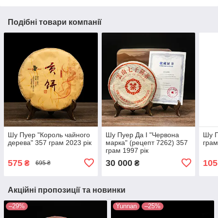
Подібні товари компанії
Шу Пуер "Король чайного
Шу Пуер Да І "Червона
Шу П
дерева" 357 грам 2023 рік
марка" (рецепт 7262) 357
грам
грам 1997 рік
575
30 000
105
₴
₴
695 ₴
Акційні пропозиції та новинки
–29%
Yunnan
–25%