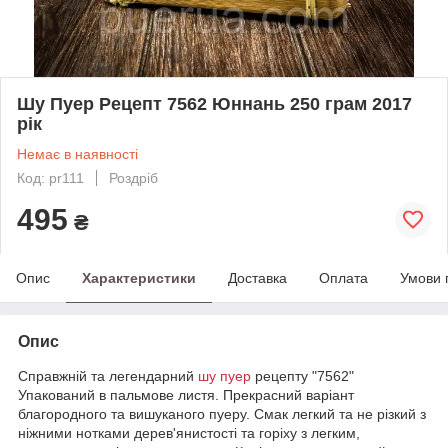
Шу Пуер Рецепт 7562 Юннань 250 грам 2017
рік
Немає в наявності
Код: pr111
Роздріб
495
₴
Опис
Характеристики
Доставка
Оплата
Умови 
Опис
Справжній та легендарний
шу пуер
рецепту "7562"
Упакований в пальмове листя. Прекрасний варіант
благородного та вишуканого пуеру. Смак легкий та не різкий з
ніжними нотками дерев'янистості та горіху з легким,