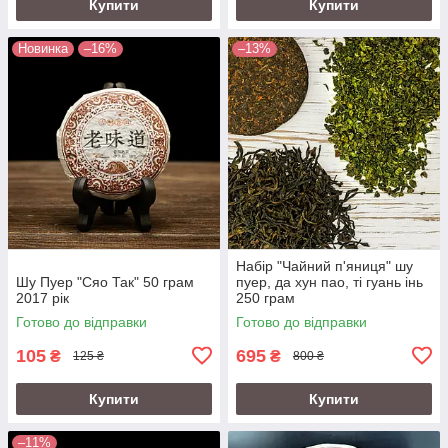
Купити
Купити
Новинка
–16%
–13%
Набір "Чайний п'яниця" шу
Шу Пуер "Сяо Так" 50 грам
пуер, да хун пао, ті гуань інь
2017 рік
250 грам
Готово до відправки
Готово до відправки
105
695
₴
₴
125 ₴
800 ₴
Купити
Купити
–11%