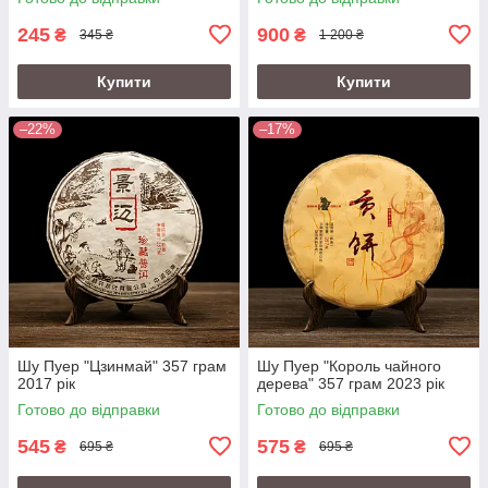
245
900
₴
₴
345 ₴
1 200 ₴
Купити
Купити
–22%
–17%
Шу Пуер "Цзинмай" 357 грам
Шу Пуер "Король чайного
2017 рік
дерева" 357 грам 2023 рік
Готово до відправки
Готово до відправки
545
575
₴
₴
695 ₴
695 ₴