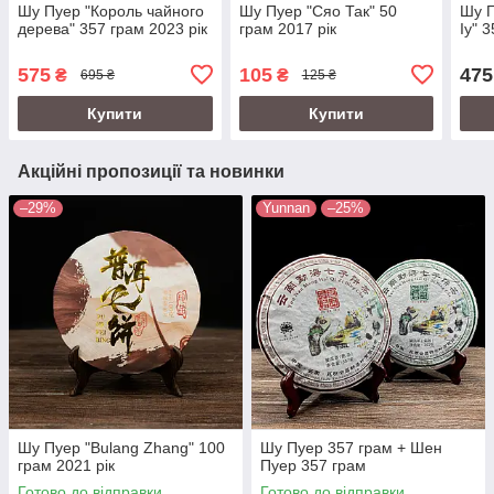
Шу Пуер "Король чайного
Шу Пуер "Сяо Так" 50
Шу П
дерева" 357 грам 2023 рік
грам 2017 рік
Іу" 
575
105
475
₴
₴
695 ₴
125 ₴
Купити
Купити
Акційні пропозиції та новинки
–29%
Yunnan
–25%
Шу Пуер "Bulang Zhang" 100
Шу Пуер 357 грам + Шен
грам 2021 рік
Пуер 357 грам
Готово до відправки
Готово до відправки