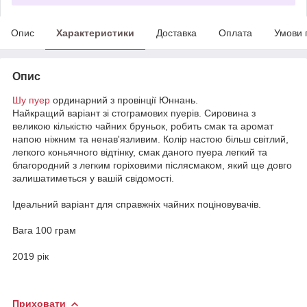
Опис
Характеристики
Доставка
Оплата
Умови 
Опис
Шу пуер
ординарний з провінції Юннань.
Найкращий варіант зі стограмових пуерів. Сировина з
великою кількістю чайних бруньок, робить смак та аромат
напою ніжним та ненав'язливим. Колір настою більш світлий,
легкого коньячного відтінку, смак даного пуера легкий та
благородний з легким горіховими післясмаком, який ще довго
залишатиметься у вашій свідомості.
Ідеальний варіант для справжніх чайних поціновувачів.
Вага 100 грам
2019 рік
Приховати