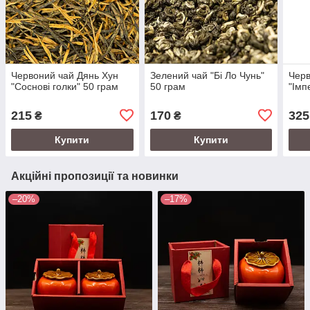
Червоний чай Дянь Хун
Зелений чай "Бі Ло Чунь"
Черв
"Соснові голки" 50 грам
50 грам
"Імп
215
170
325
₴
₴
Купити
Купити
Акційні пропозиції та новинки
–20%
–17%