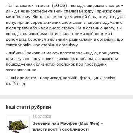
- Епігалокатехін галлат (EGCG) - володіє широким спектром
дії - діє як високоефективний спалювач жиру і прискорювач
метаболізму. Він також зменшує м'язовий біль, тому він дуже
популярний серед активних спортсменів, сприяє одужанню
після травм або надмірного стресу. Не в останню чергу, він
володіє величезними антиоксидантними здібностями і
допомагає боротися з вільними радикалами в організмі, що
також уповільнює старіння організму.
- дубильні речовини мають протизапальну дію, працюють
при лікуванні шлункових і кишкових проблем, а також при
пошкодженнях слизистих оболонок при простудних
захворюваннях.
- інші елементи - наприклад, кальцій, фтор, цинк, залізо,
калій і т. д.
Інші статті рубрики
13.07.2020
Зелений чай Маофен (Мао Фен) –
властивості і особливості