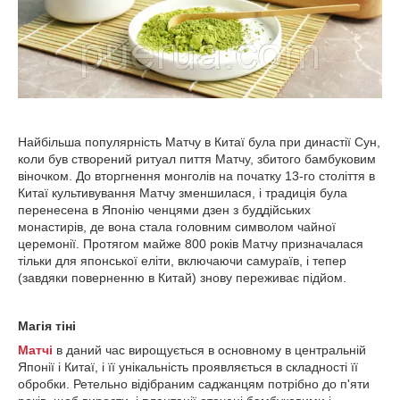
Найбільша популярність Матчу в Китаї була при династії Сун,
коли був створений ритуал пиття Матчу, збитого бамбуковим
віночком. До вторгнення монголів на початку 13-го століття в
Китаї культивування Матчу зменшилася, і традиція була
перенесена в Японію ченцями дзен з буддійських
монастирів, де вона стала головним символом чайної
церемонії. Протягом майже 800 років Матчу призначалася
тільки для японської еліти, включаючи самураїв, і тепер
(завдяки поверненню в Китай) знову переживає підйом.
Магія тіні
Матчі
в даний час вирощується в основному в центральній
Японії і Китаї, і її унікальність проявляється в складності її
обробки. Ретельно відібраним саджанцям потрібно до п'яти