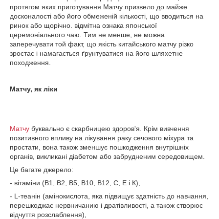
протягом яких приготування Матчу призвело до майже
досконалості або його обмеженій кількості, що вводиться на
ринок або щорічно. відмітна ознака японської
церемоніального чаю. Тим не менше, не можна
заперечувати той факт, що якість китайського матчу різко
зростає і намагається ґрунтуватися на його шляхетне
походження.
Матчу, як ліки
Матчу
буквально є скарбницею здоров'я. Крім вивчення
позитивного впливу на лікування раку сечового міхура та
простати, вона також зменшує пошкодження внутрішніх
органів, викликані діабетом або забрудненим середовищем.
Це багате джерело:
- вітаміни (В1, В2, В5, В10, В12, С, Е і К),
- L-теанін (амінокислота, яка підвищує здатність до навчання,
перешкоджає нервничанию і дратівливості, а також створює
відчуття розслаблення),