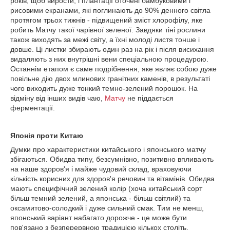
років, щоб вирости, і плантації оточені бамбуковими і
рисовими екранами, які поглинають до 90% денного світла
протягом трьох тижнів - підвищений зміст хлорофілу, яке
робить Матчу такої чарівної зеленої. Завдяки тіні рослини
також виходять за межі світу, а їхні молоді листя тонше і
довше. Ці листки збирають один раз на рік і після висихання
видаляють з них внутрішні вени спеціальною процедурою.
Останнім етапом є саме подрібнення, яке являє собою дуже
повільне дію двох млинових гранітних каменів, в результаті
чого виходить дуже тонкий темно-зелений порошок. На
відміну від інших видів чаю,
Матчу
не піддається
ферментації.
Японія проти Китаю
Думки про характеристики китайського і японського матчу
збігаються. Обидва типу, безсумнівно, позитивно впливають
на наше здоров'я і майже чудовий склад, враховуючи
кількість корисних для здоров'я речовин та вітамінів. Обидва
мають специфічний зелений колір (хоча китайський сорт
більш темний зелений, а японська - більш світлий) та
оксамитово-солодкий і дуже сильний смак. Тим не менш,
японський варіант набагато дорожче - це може бути
пов'язано з безперервною традицією кількох століть,