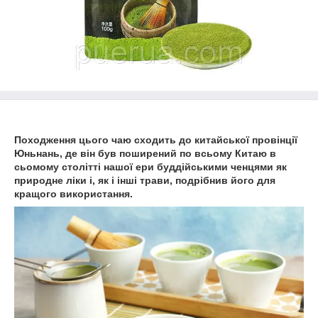
Походження цього чаю сходить до китайської провінції
Юньнань, де він був поширений по всьому Китаю в
сьомому столітті нашої ери буддійськими ченцями як
природне ліки і, як і інші трави, подрібнив його для
кращого використання.