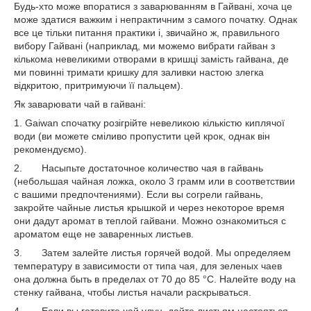
Будь-хто може впоратися з заварюванням в Гайвані, хоча це
може здатися важким і непрактичним з самого початку. Однак
все це тільки питання практики і, звичайно ж, правильного
вибору Гайвані (наприклад, ми можемо вибрати гайван з
кількома невеликими отворами в кришці замість гайвана, де
ми повинні тримати кришку для заливки настою злегка
відкритою, притримуючи її пальцем).
Як заварювати чай в гайвані:
1. Gaiwan спочатку розігрійте невеликою кількістю киплячої
води (ви можете сміливо пропустити цей крок, однак він
рекомендуємо).
2. Насыпьте достаточное количество чая в гайвань
(небольшая чайная ложка, около 3 грамм или в соответствии
с вашими предпочтениями). Если вы согрели гайвань,
закройте чайные листья крышкой и через некоторое время
они дадут аромат в теплой гайвани. Можно ознакомиться с
ароматом еще не заваренных листьев.
3. Затем залейте листья горячей водой. Мы определяем
температуру в зависимости от типа чая, для зеленых чаев
она должна быть в пределах от 70 до 85 °С. Налейте воду на
стенку гайвана, чтобы листья начали раскрываться.