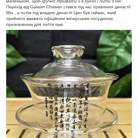
маленькою, щоб зручно тримати її в руках і
пити з неї
".
Перехід від Gaiwan Chawan стався під час правління династії
Мін , а потім під владою династії Цин був гайван, який
прийнято вважати офіційним імперським посудиною,
призначеним для пиття чаю.