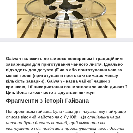
Gaiwan належить до широко поширеним і традиційним
заварницам
для приготування чайного листя.
Ідеально
підходить для дегустації чаю або приготування чаю за
менші гроші
(приготування протокою вимагає меншу
кількість заварки)
.
Gaiwan - назва чайної чашки з
кришкою, і її використання поширилося за часів династії
Цин.
Вона
також часто згадується як чжун.
Фрагменти з історії Гайвана
Попередником гайвана була чаша для чауана, яку найкраще
описав відомий майстер чаю Лу Юй:
«Ця спеціальна чаша
повинна бути досить великий, щоб вмістити всі
інструменти і дії, пов'язані з приготуванням чаю, і досить