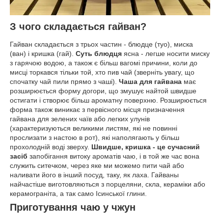
З чого складається гайван?
Гайван складається з трьох частин - блюдце (туо), миска
(ван) і кришка (гай).
Суть блюдця
ясна - легше носити миску
з гарячою водою, а також є більш вагомі причини, коли до
мисці торкався тільки той, хто пив чай (зверніть увагу, що
спочатку чай пили прямо з чаші).
Чаша для гайвана
має
розширюється форму догори, що змушує найтой швидше
остигати і створює більш ароматну поверхню. Розширюється
форма також виникає з первісного місця призначення
гайвана для зелених чаїв або легких улунів
(характеризуються великими листям, які не повинні
прослизати з настою в рот), які наполягають у більш
прохолодній воді зверху.
Швидше, кришка - це сучасний
засіб
запобігання витоку ароматів чаю, і в той же час вона
служить ситечком, через яке ми можемо пити чай або
наливати його в інший посуд, таку, як лаха. Гайваны
найчастіше виготовляються з порцеляни, скла, кераміки або
керамограніта, а так само Ісинської глини.
Приготування чаю у чжун