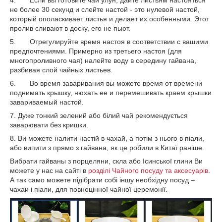
4. Если вы готовите чай улун, дайте листьям настояться
не более 30 секунд и слейте настой - это нулевой настой,
который ополаскивает листья и делает их особенными. Этот
пролив сливают в доску, его не пьют.
5. Отрегулируйте время настоя в соответствии с вашими
предпочтениями. Примерно из третьего настоя (для
многопроливного чая) налейте воду в середину гайвана,
разбивая слой чайных листьев.
6. Во время заваривания вы можете время от времени
поднимать крышку, нюхать ее и перемешивать краем крышки
завариваемый настой.
7. Дуже тонкий зелений або білий чай рекомендується
заварювати без кришки.
8. Ви можете налити настій в чахай, а потім з нього в піали,
або випити з прямо з гайвана, як це робили в Китаї раніше.
Вибрати гайваны з порцеляни, скла або Ісинської глини Ви
можете у нас на сайті в
розділі Чайного посуду та аксесуарів
.
А так само можете підібрати собі іншу необхідну посуд –
чахаи і піали, для повноцінної чайної церемонії.