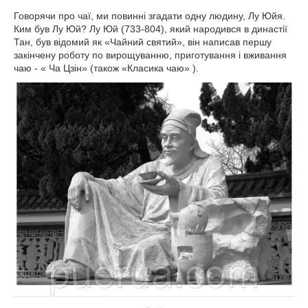
Говорячи про чаї, ми повинні згадати одну людину, Лу Юйя.
Ким був Лу Юй? Лу Юй (733-804), який народився в династії
Тан, був відомий як «Чайний святий», він написав першу
закінчену роботу по вирощуванню, приготування і вживання
чаю - « Ча Цзін» (також «Класика чаю» ).