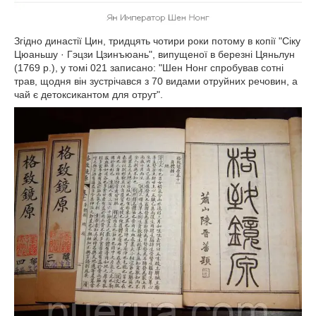
Згідно династії Цин, тридцять чотири роки потому в копії "Сіку
Цюаньшу · Гэцзи Цзинъюань", випущеної в березні Цяньлун
(1769 р.), у томі 021 записано: "Шен Нонг спробував сотні
трав, щодня він зустрічався з 70 видами отруйних речовин, а
чай є детоксикантом для отрут".