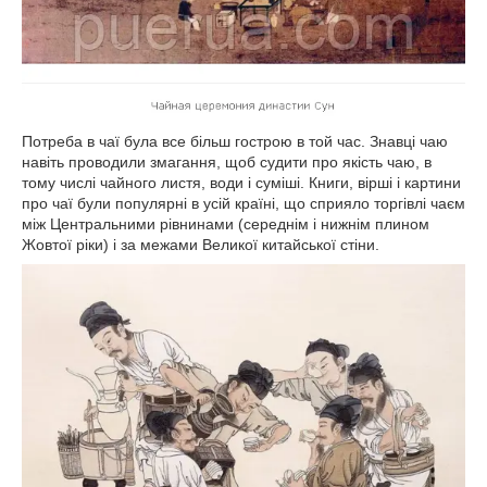
Потреба в чаї була все більш гострою в той час. Знавці чаю
навіть проводили змагання, щоб судити про якість чаю, в
тому числі чайного листя, води і суміші. Книги, вірші і картини
про чаї були популярні в усій країні, що сприяло торгівлі чаєм
між Центральними рівнинами (середнім і нижнім плином
Жовтої ріки) і за межами Великої китайської стіни.