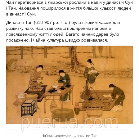
Чай перетворився з лікарської рослини в напій у династій Суй
і Тан. Чаювання поширилося в життя більшої кількості людей
в династії Суй.
Династія Тан (618-907 рр. Н.е.) була піковим часом для
розвитку чаю. Чай став більш поширеним напоєм в
повсякденному житті людей. Багато чайних дерев було
посаджено, і чайна культура швидко розвивалася.