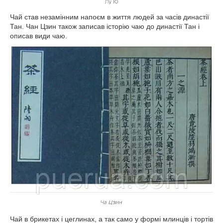
Чай став незамінним напоєм в життя людей за часів династії
Тан. Чан Цзин також записав історію чаю до династії Тан і
описав види чаю.
Чай в брикетах і цеглинах, а так само у формі млинців і тортів