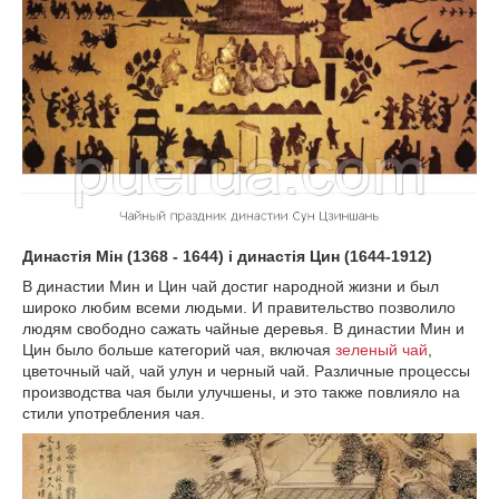
Династія Мін (1368 - 1644) і династія Цин (1644-1912)
В династии Мин и Цин чай достиг народной жизни и был
широко любим всеми людьми. И правительство позволило
людям свободно сажать чайные деревья. В династии Мин и
Цин было больше категорий чая, включая
зеленый чай
,
цветочный чай, чай улун и черный чай. Различные процессы
производства чая были улучшены, и это также повлияло на
стили употребления чая.