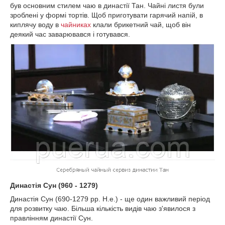
був основним стилем чаю в династії Тан. Чайні листя були
зроблені у формі тортів. Щоб приготувати гарячий напій, в
киплячу воду в
чайниках
клали брикетний чай, щоб він
деякий час заварювався і готувався.
Династія Сун (960 - 1279)
Династія Сун (690-1279 рр. Н.е.) - ще один важливий період
для розвитку чаю. Більша кількість видів чаю з'явилося з
правлінням династії Сун.