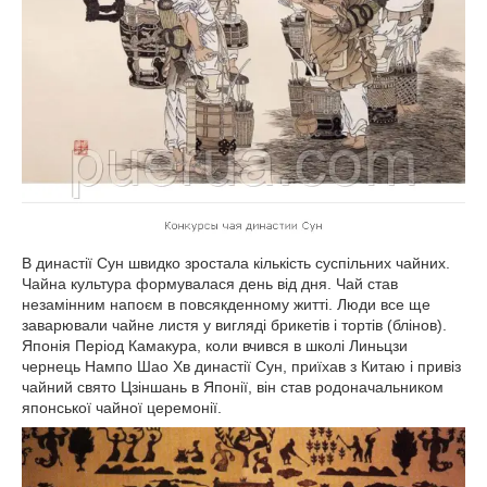
В династії Сун швидко зростала кількість суспільних чайних.
Чайна культура формувалася день від дня. Чай став
незамінним напоєм в повсякденному житті. Люди все ще
заварювали чайне листя у вигляді брикетів і тортів (блінов).
Японія Період Камакура, коли вчився в школі Линьцзи
чернець Нампо Шао Хв династії Сун, приїхав з Китаю і привіз
чайний свято Цзіншань в Японії, він став родоначальником
японської чайної церемонії.