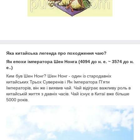
Яка китайська легенда про походження чаю?
Ян епохи імператора Шен Нонга (4094 до н. е. ~ 3574 до н.
е..)
Ким був Шен Нонг? Шен Нонг - один із стародавніх
китайських Трьох Суверенів і Ян Імператора П'яти
Імператорів, він же і виявив чай. Чай відіграє важливу роль в
китайській життя з давніх часів. Чай існує в Китаї вже більше
5000 років.