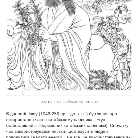
В династії Чжоу (1046-256 рр .. до н. е..) був запис про
використання чаю в китайському словника - Erya
(найстаріший зі збережених китайських словників). Спочатку
чай використовувався як ліки, щоб змусити людей
поводитися і надати енергії, і він все ще використовувався як