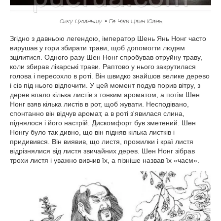
Згідно з давньою легендою, імператор Шень Янь Нонг часто
вирушав у гори збирати трави, щоб допомогти людям
зцілитися. Одного разу Шен Нонг спробував отруйну траву,
коли збирав лікарські трави. Раптово у нього закрутилася
голова і пересохло в роті. Він швидко знайшов велике дерево
і сів під нього відпочити. У цей момент подув порив вітру, з
дерев впало кілька листів з тонким ароматом, а потім Шен
Нонг взяв кілька листів в рот, щоб жувати. Несподівано,
спонтанно він відчув аромат, а в роті з'явилася слина,
піднялося і його настрій. Дискомфорт був зметений. Шен
Нонгу було так дивно, що він підняв кілька листків і
придивився. Він виявив, що листя, прожилки і краї листя
відрізнялися від листя звичайних дерев. Шен Нонг зібрав
трохи листя і уважно вивчив їх, а пізніше назвав їх «чаєм».