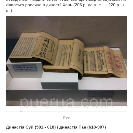
лікарська рослина в династії Хань (206 р. до н. е .. - 220 р. н.
е..).
Династія Суй (581 - 618) і династія Тан (618-907)